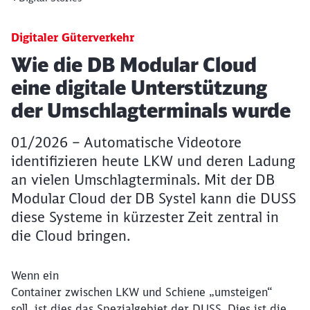
Digitaler Güterverkehr
Artikel:
Wie die DB Modular Cloud
eine digitale Unterstützung
der Umschlagterminals wurde
01/2026 – Automatische Videotore
identifizieren heute LKW und deren Ladung
an vielen Umschlagterminals. Mit der DB
Modular Cloud der DB Systel kann die DUSS
diese Systeme in kürzester Zeit zentral in
die Cloud bringen.
Wenn ein
Container zwischen LKW und Schiene „umsteigen“
soll, ist dies das Spezialgebiet der DUSS. Dies ist die