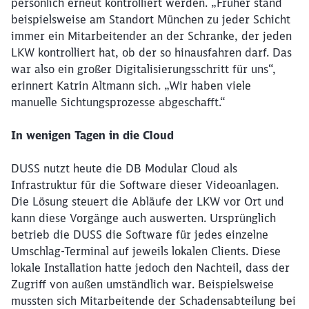
persönlich erneut kontrolliert werden. „Früher stand
beispielsweise am Standort München zu jeder Schicht
immer ein Mitarbeitender an der Schranke, der jeden
LKW kontrolliert hat, ob der so hinausfahren darf. Das
war also ein großer Digitalisierungsschritt für uns“,
erinnert Katrin Altmann sich. „Wir haben viele
Schließen
manuelle Sichtungsprozesse abgeschafft.“
Möchten Sie zu
weitergeleitet
werden?
In wenigen Tagen in die Cloud
Abbrechen
Weiter
DUSS nutzt heute die DB Modular Cloud als
Infrastruktur für die Software dieser Videoanlagen.
Die Lösung steuert die Abläufe der LKW vor Ort und
kann diese Vorgänge auch auswerten. Ursprünglich
betrieb die DUSS die Software für jedes einzelne
Umschlag-Terminal auf jeweils lokalen Clients. Diese
lokale Installation hatte jedoch den Nachteil, dass der
Zugriff von außen umständlich war. Beispielsweise
mussten sich Mitarbeitende der Schadensabteilung bei