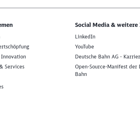
emen
Social Media & weitere 
n
LinkedIn
ertschöpfung
YouTube
 Innovation
Deutsche Bahn AG - Karrie
& Services
Open-Source-Manifest der 
Bahn
es