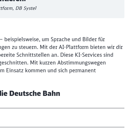
tform, DB Systel
– beispielsweise, um Sprache und Bilder für
en zu steuern. Mit der AI-Plattform bieten wir dir
bereite Schnittstellen an. Diese KI-Services sind
Schl
Möchten Sie zu
weitergeleitet werden?
ugeschnitten. Mit kurzen Abstimmungswegen
zum Einsatz kommen und sich permanent
Abbrechen
Weiter
 die Deutsche Bahn