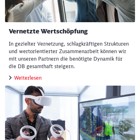
Vernetzte Wertschöpfung
In gezielter Vernetzung, schlagkräftigen Strukturen
Schließen
und wertorientierter Zusammenarbeit können wir
Möchten Sie zu
weitergeleitet
werden?
mit unseren Partnern die benötigte Dynamik für
die DB gesamthaft steigern.
Abbrechen
Weiter
Weiterlesen