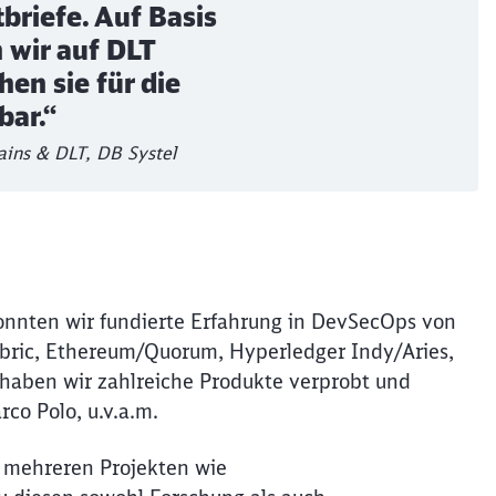
briefe. Auf Basis
 wir auf DLT
en sie für die
bar.“
ains & DLT, DB Systel
onnten wir fundierte Erfahrung in DevSecOps von
abric, Ethereum/Quorum, Hyperledger Indy/Aries,
 haben wir zahlreiche Produkte verprobt und
Schl
arco Polo, u.v.a.m.
Möchten Sie zu
weitergeleitet werden?
n mehreren Projekten wie
Abbrechen
Weiter