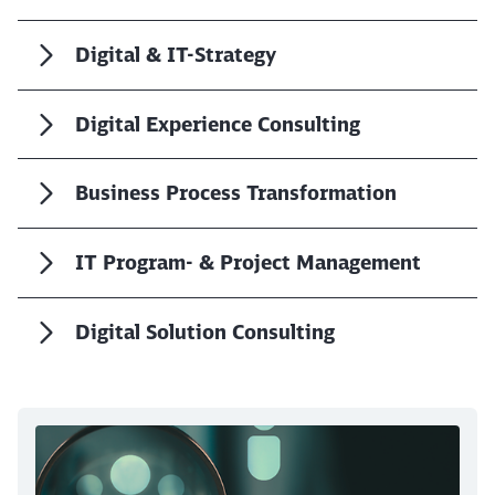
Digital & IT-Strategy
Digital Experience Consulting
Schließen
Möchten Sie zu
weitergeleitet
Business Process Transformation
werden?
IT Program- & Project Management
Abbrechen
Weiter
Digital Solution Consulting