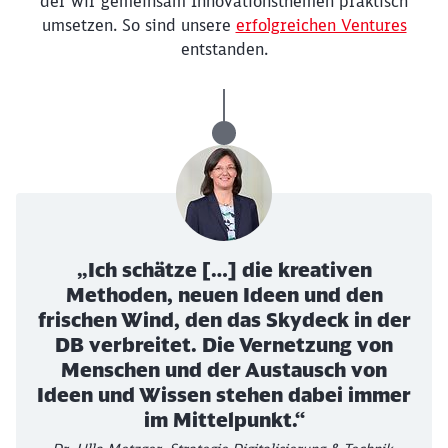
der wir gemeinsam Innovationsthemen
praktisch
Schließen
Möchten Sie zu
weitergeleitet
umsetzen. So sind unsere
erfolgreichen Ventures
werden?
entstanden.
Abbrechen
Weiter
„Ich schätze […] die kreativen
Methoden, neuen Ideen und den
frischen Wind, den das Skydeck in der
DB verbreitet. Die Vernetzung von
Menschen und der Austausch von
Ideen und Wissen stehen dabei immer
im Mittelpunkt.“