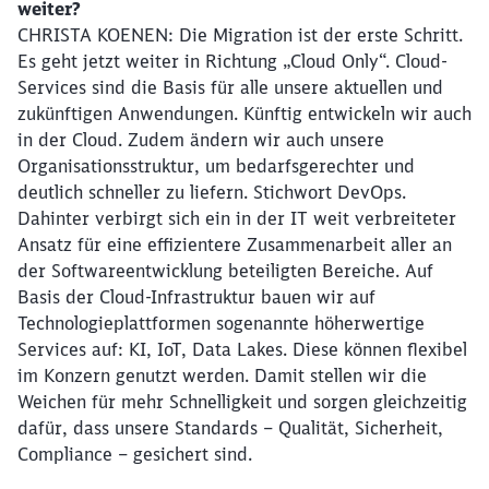
Schließen
weiter?
Möchten Sie zu
weitergeleitet
CHRISTA KOENEN: Die Migration ist der erste Schritt.
werden?
Es geht jetzt weiter in Richtung „Cloud Only“. Cloud-
Services sind die Basis für alle unsere aktuellen und
Abbrechen
Weiter
zukünftigen Anwendungen. Künftig entwickeln wir auch
in der Cloud. Zudem ändern wir auch unsere
Organisationsstruktur, um bedarfsgerechter und
deutlich schneller zu liefern. Stichwort DevOps.
Dahinter verbirgt sich ein in der IT weit verbreiteter
Ansatz für eine effizientere Zusammenarbeit aller an
der Softwareentwicklung beteiligten Bereiche. Auf
Basis der Cloud-Infrastruktur bauen wir auf
Technologieplattformen sogenannte höherwertige
Services auf: KI, IoT, Data Lakes. Diese können flexibel
im Konzern genutzt werden. Damit stellen wir die
Weichen für mehr Schnelligkeit und sorgen gleichzeitig
dafür, dass unsere Standards – Qualität, Sicherheit,
Compliance – gesichert sind.