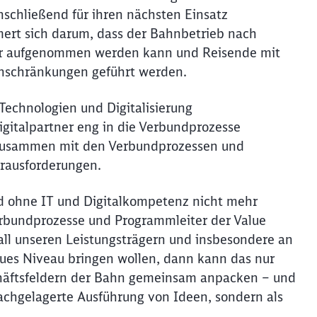
schließend für ihren nächsten Einsatz
ert sich darum, dass der Bahnbetrieb nach
der aufgenommen werden kann und Reisende mit
inschränkungen geführt werden.
echnologien und Digitalisierung
Digitalpartner eng in die Verbundprozesse
e zusammen mit den Verbundprozessen und
erausforderungen.
d ohne IT und Digitalkompetenz nicht mehr
Verbundprozesse und Programmleiter der Value
all unseren Leistungsträgern und insbesondere an
eues Niveau bringen wollen, dann kann das nur
chäftsfeldern der Bahn gemeinsam anpacken – und
Schl
nachgelagerte Ausführung von Ideen, sondern als
Möchten Sie zu
weitergeleitet werden?