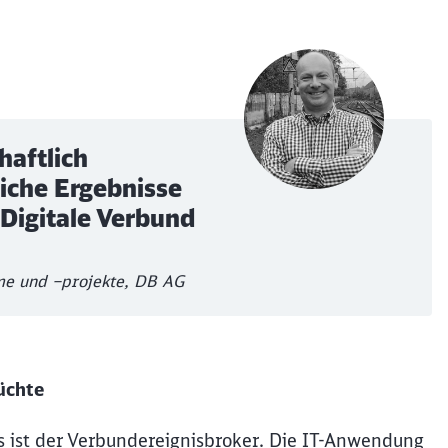
haftlich
che Ergebnisse
r Digitale Verbund
me und –projekte, DB AG
üchte
s ist der Verbundereignisbroker. Die IT-Anwendung