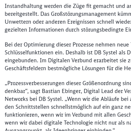
Instandhaltung werden die Züge fit gemacht und an
bereitgestellt. Das Großstörungsmanagement kümm
Unwettern oder anderen Ereignissen schnell wie
gezielten Informationen durch störungsbedingte E
Bei der Optimierung dieser Prozesse nehmen neue T
Schlüsselfunktionen ein. Deshalb ist DB Systel als 
eingebunden. Im Digitalen Verbund erarbeitet si
Geschäftsfeldern bestmögliche Lösungen für die H
„Prozessverbesserungen dieser Größenordnung sin
denkbar“, sagt Bastian Ebinger, Digital Lead der 
Networks bei DB Systel. „Wenn wir die Abläufe bei 
den Schnittstellen schnellstmöglich auf ein ganz n
funktionieren, wenn wir im Verbund mit allen Ges
wenn wir dabei digitale Technologie nicht nur als 
Ausgangspunkt, als Ideenbringer einbinden.“