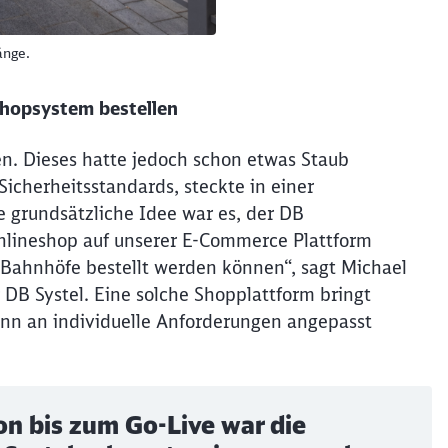
änge.
 Shopsystem bestellen
len. Dieses hatte jedoch schon etwas Staub
icherheitsstandards, steckte in einer
e grundsätzliche Idee war es, der DB
Onlineshop auf unserer E-Commerce Plattform
ie Bahnhöfe bestellt werden können“, sagt Michael
DB Systel. Eine solche Shopplattform bringt
ann an individuelle Anforderungen angepasst
Schl
n bis zum Go-Live war die
Möchten Sie zu
weitergeleitet werden?