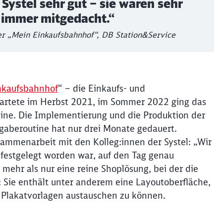
Systel sehr gut – sie waren sehr
 immer mitgedacht.“
Abbrechen
Weiter
 „Mein Einkaufsbahnhof“, DB Station&Service
nkaufsbahnhof
“ – die Einkaufs- und
tartete im Herbst 2021, im Sommer 2022 ging das
line. Die Implementierung und die Produktion der
gaberoutine hat nur drei Monate gedauert.
sammenarbeit mit den Kolleg:innen der Systel: „Wir
festgelegt worden war, auf den Tag genau
t mehr als nur eine reine Shoplösung, bei der die
 Sie enthält unter anderem eine Layoutoberfläche,
n Plakatvorlagen austauschen zu können.