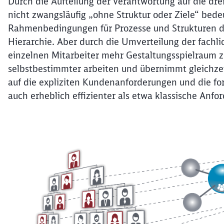
Durch die Aufteilung der Verantwortung auf die drei
nicht zwangsläufig „ohne Struktur oder Ziele“ bedeu
Rahmenbedingungen für Prozesse und Strukturen deu
Hierarchie. Aber durch die Umverteilung der fachli
einzelnen Mitarbeiter mehr Gestaltungsspielraum 
selbstbestimmter arbeiten und übernimmt gleichze
auf die expliziten Kundenanforderungen und die fo
auch erheblich effizienter als etwa klassische Anfo