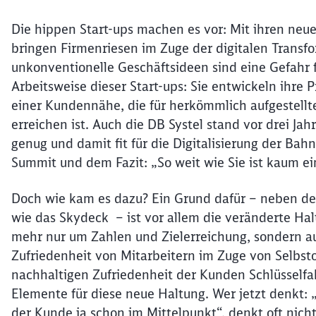
Die hippen Start-ups machen es vor: Mit ihren ne
bringen Firmenriesen im Zuge der digitalen Trans
unkonventionelle Geschäftsideen sind eine Gefahr 
Arbeitsweise dieser Start-ups: Sie entwickeln ihre
einer Kundennähe, die für herkömmlich aufgestellt
erreichen ist. Auch die DB Systel stand vor drei Jah
genug und damit fit für die Digitalisierung der Ba
Summit und dem Fazit: „So weit wie Sie ist kaum ei
Doch wie kam es dazu? Ein Grund dafür – neben der
wie das Skydeck – ist vor allem die veränderte Ha
mehr nur um Zahlen und Zielerreichung, sondern au
Zufriedenheit von Mitarbeitern im Zuge von Selbsto
nachhaltigen Zufriedenheit der Kunden Schlüsselfak
Elemente für diese neue Haltung. Wer jetzt denkt: „
der Kunde ja schon im Mittelpunkt“, denkt oft nich