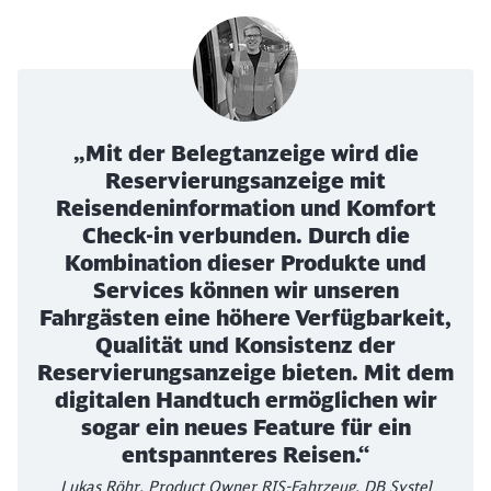
„Mit der Belegtanzeige wird die
Reservierungsanzeige mit
Reisendeninformation und Komfort
Check-in verbunden. Durch die
Kombination dieser Produkte und
Services können wir unseren
Fahrgästen eine höhere Verfügbarkeit,
Schließen
Qualität und Konsistenz der
Möchten Sie zu
weitergeleitet
werden?
Reservierungsanzeige bieten. Mit dem
digitalen Handtuch ermöglichen wir
sogar ein neues Feature für ein
Abbrechen
Weiter
entspannteres Reisen.“
Lukas Röhr, Product Owner RIS-Fahrzeug, DB Systel