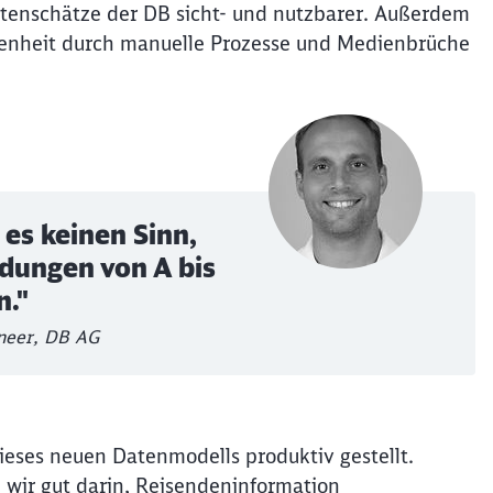
atenschätze der DB sicht- und nutzbarer. Außerdem
ngenheit durch manuelle Prozesse und Medienbrüche
 es keinen Sinn,
dungen von A bis
n."
ineer, DB AG
Schl
ieses neuen Datenmodells produktiv gestellt.
Möchten Sie zu
weitergeleitet werden?
d wir gut darin, Reisendeninformation