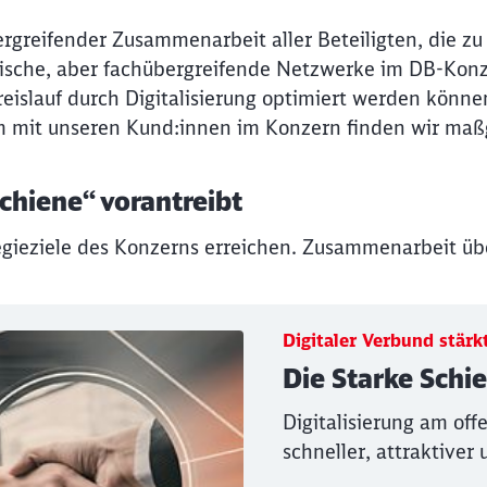
bergreifender Zusammenarbeit aller Beteiligten, die zu
ifische, aber fachübergreifende Netzwerke im DB-Konz
reislauf durch Digitalisierung optimiert werden könn
m mit unseren Kund:innen im Konzern finden wir maßg
Schl
Möchten Sie zu
weitergeleitet werden?
chiene“ vorantreibt
gieziele des Konzerns erreichen. Zusammenarbeit übe
Abbrechen
Weiter
Digitaler Verbund stär
Die Starke Schi
Digitalisierung am off
schneller, attraktiver 