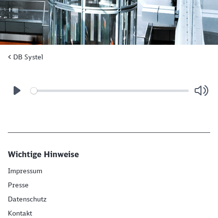
DB Systel
Schließen
Möchten Sie zu
weitergeleitet
werden?
Wichtige Hinweise
Impressum
Abbrechen
Weiter
Presse
Datenschutz
Kontakt