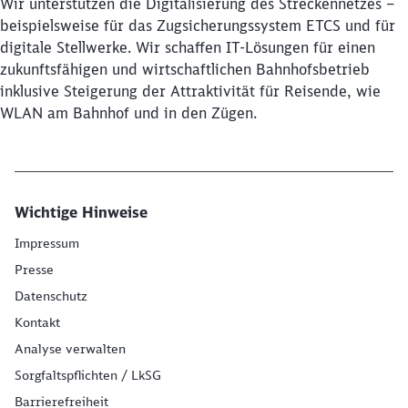
Wir unterstützen die Digitalisierung des Streckennetzes –
Schließen
Möchten Sie zu
weitergeleitet
beispielsweise für das Zugsicherungssystem ETCS und für
werden?
digitale Stellwerke. Wir schaffen IT-Lösungen für einen
zukunftsfähigen und wirtschaftlichen Bahnhofsbetrieb
inklusive Steigerung der Attraktivität für Reisende, wie
Abbrechen
Weiter
WLAN am Bahnhof und in den Zügen.
Wichtige Hinweise
Impressum
Presse
Datenschutz
Kontakt
Analyse verwalten
Sorgfaltspflichten / LkSG
Barrierefreiheit