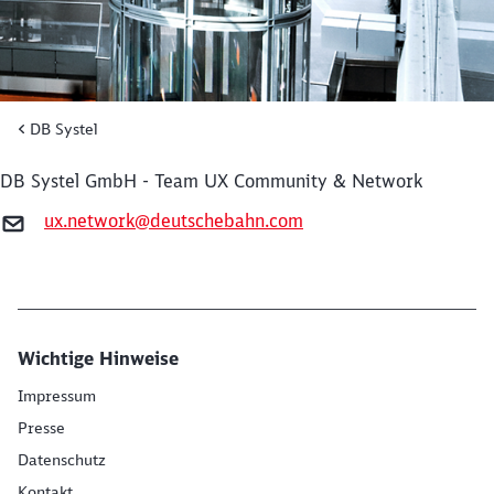
DB Systel
DB Systel GmbH - Team UX Community & Network
ux.network@deutschebahn.com
Schließen
Möchten Sie zu
weitergeleitet
werden?
Wichtige Hinweise
Impressum
Abbrechen
Weiter
Presse
Datenschutz
Kontakt