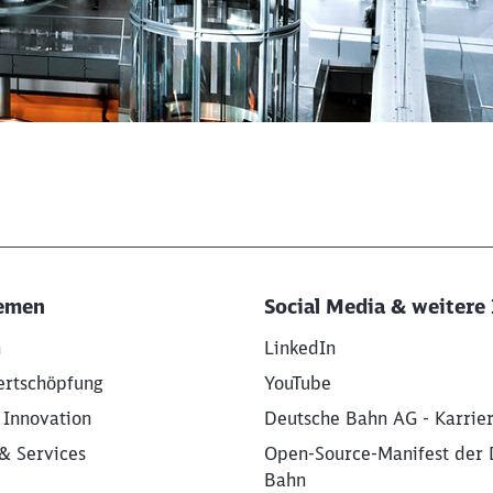
Schl
Möchten Sie zu
weitergeleitet werden?
Abbrechen
Weiter
emen
Social Media & weitere 
n
LinkedIn
ertschöpfung
YouTube
 Innovation
Deutsche Bahn AG - Karrie
& Services
Open-Source-Manifest der 
Bahn