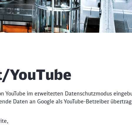
t/YouTube
Clos
Would you like to be forwarded to
?
n YouTube im erweiterten Datenschutzmodus eingebun
Abort
Go
ende Daten an Google als YouTube-Betreiber übertrag
ite,